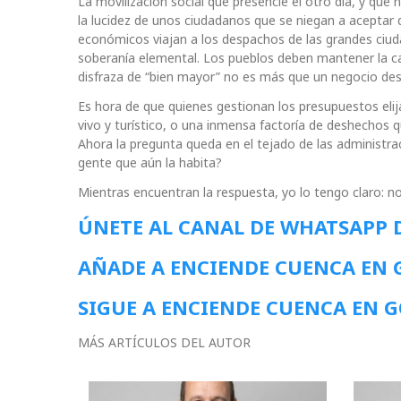
La movilización social que presencié el otro día, y que
la lucidez de unos ciudadanos que se niegan a aceptar q
económicos viajan a los despachos de las grandes ciuda
soberanía elemental. Los pueblos deben mantener la cap
disfraza de “bien mayor” no es más que un negocio d
Es hora de que quienes gestionan los presupuestos elij
vivo y turístico, o una inmensa factoría de deshechos q
Ahora la pregunta queda en el tejado de las administrac
gente que aún la habita?
Mientras encuentran la respuesta, yo lo tengo claro: n
ÚNETE AL CANAL DE WHATSAPP 
AÑADE A ENCIENDE CUENCA EN
SIGUE A ENCIENDE CUENCA EN 
MÁS ARTÍCULOS DEL AUTOR