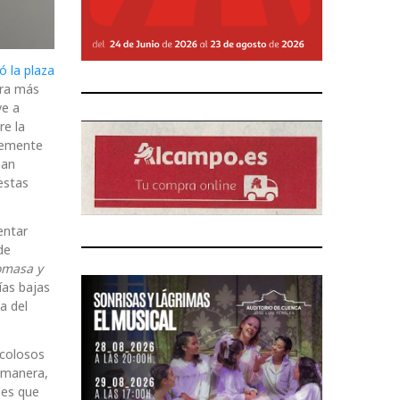
ó la plaza
dra más
ve a
re la
plemente
han
estas
entar
de
omasa y
ías bajas
a del
 colosos
a manera,
les que