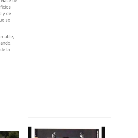
. Nace de
ficios
d y de
ue se
amable,
bando.
de la