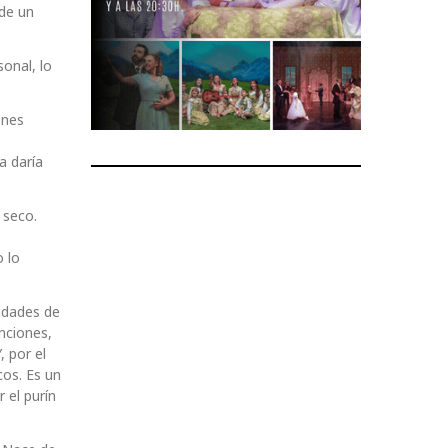
 de un
sonal, lo
ones
a daría
 seco.
 lo
tidades de
nciones,
, por el
os. Es un
 el purín