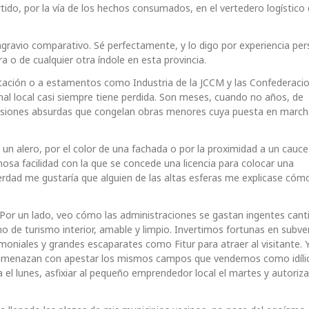
do, por la vía de los hechos consumados, en el vertedero logístico
 agravio comparativo. Sé perfectamente, y lo digo por experiencia per
ra o de cualquier otra índole en esta provincia.
putación o a estamentos como Industria de la JCCM y las Confederaci
onal local casi siempre tiene perdida. Son meses, cuando no años, de
ecisiones absurdas que congelan obras menores cuya puesta en march
un alero, por el color de una fachada o por la proximidad a un cauce
sa facilidad con la que se concede una licencia para colocar una
erdad me gustaría que alguien de las altas esferas me explicase cómo
a. Por un lado, veo cómo las administraciones se gastan ingentes can
o de turismo interior, amable y limpio. Invertimos fortunas en subve
moniales y grandes escaparates como Fitur para atraer al visitante. Y
amenazan con apestar los mismos campos que vendemos como idílic
a el lunes, asfixiar al pequeño emprendedor local el martes y autorizar