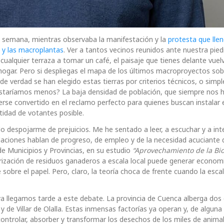
 de semana, mientras observaba la manifestación y la
protesta que llen
 y las macroplantas
. Ver a tantos vecinos reunidos ante nuestra pie
ualquier terraza a tomar un café, el paisaje que tienes delante vuel
i hogar. Pero si despliegas el mapa de los últimos macroproyectos sob
e verdad se han elegido estas tierras por criterios técnicos, o sim
staríamos menos? La baja densidad de población, que siempre nos 
se convertido en el reclamo perfecto para quienes buscan instalar 
tidad de votantes posible.
despojarme de prejuicios. Me he sentado a leer, a escuchar y a int
laciones hablan de progreso, de empleo y de la necesidad acuciante 
de Municipios y Provincias, en su estudio
“Aprovechamiento de la Bi
orización de residuos ganaderos a escala local puede generar econom
sobre el papel. Pero, claro, la teoría choca de frente cuando la escal
ya llegamos tarde a este debate. La provincia de Cuenca alberga dos
 de Villar de Olalla. Estas inmensas factorías ya operan y, de algun
ntrolar, absorber y transformar los desechos de los miles de anima