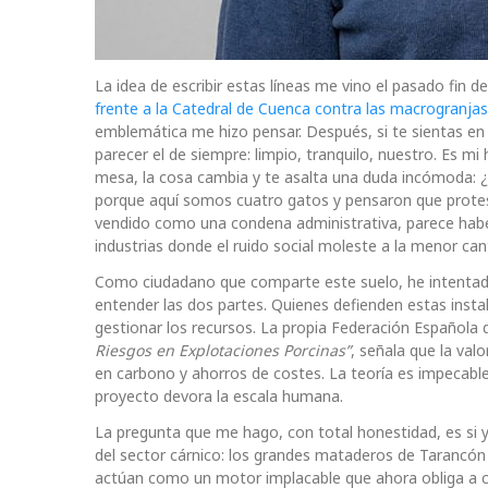
La idea de escribir estas líneas me vino el pasado fin
frente a la Catedral de Cuenca contra las macrogranjas
emblemática me hizo pensar. Después, si te sientas en c
parecer el de siempre: limpio, tranquilo, nuestro. Es m
mesa, la cosa cambia y te asalta una duda incómoda: ¿d
porque aquí somos cuatro gatos y pensaron que prote
vendido como una condena administrativa, parece haber
industrias donde el ruido social moleste a la menor can
Como ciudadano que comparte este suelo, he intentado 
entender las dos partes. Quienes defienden estas insta
gestionar los recursos. La propia Federación Española 
Riesgos en Explotaciones Porcinas”
, señala que la val
en carbono y ahorros de costes. La teoría es impecable 
proyecto devora la escala humana.
La pregunta que me hago, con total honestidad, es si 
del sector cárnico: los grandes mataderos de Tarancón y
actúan como un motor implacable que ahora obliga a co