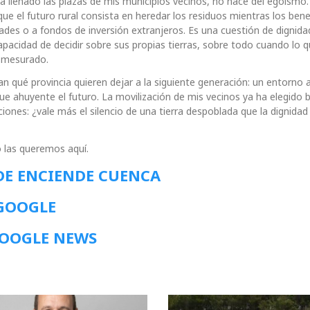
 ha llenado las plazas de mis municipios vecinos, no nace del egoísmo
ue el futuro rural consista en heredar los residuos mientras los bene
des o a fondos de inversión extranjeros. Es una cuestión de dignida
acidad de decidir sobre sus propias tierras, sobre todo cuando lo q
esmesurado.
an qué provincia quieren dejar a la siguiente generación: un entorno 
ue ahuyente el futuro. La movilización de mis vecinos ya ha elegido 
iones: ¿vale más el silencio de una tierra despoblada que la dignidad 
o las queremos aquí.
DE ENCIENDE CUENCA
 GOOGLE
GOOGLE NEWS