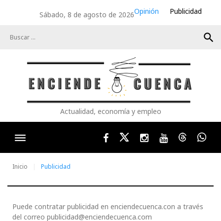
Skip
Opinión
Publicidad
Sábado, 8 de agosto de 2026
to
content
search
Actualidad, economía y empleo
Facebook
Twitter
Instagram
Youtube
Threads
Wha
Inicio
Publicidad
Publicidad
Puede contratar publicidad en enciendecuenca.con a través
del correo publicidad@enciendecuenca.com