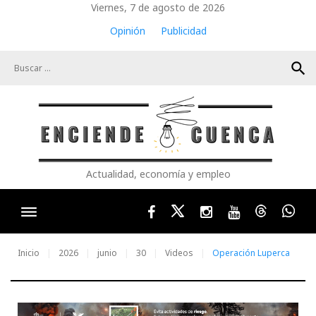
Skip
Viernes, 7 de agosto de 2026
to
Opinión
Publicidad
content
search
Actualidad, economía y empleo
Facebook
Twitter
Instagram
Youtube
Threads
Wha
Inicio
2026
junio
30
Videos
Operación Luperca