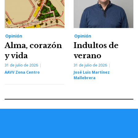
Opinión
Opinión
Alma, corazón
Indultos de
y vida
verano
31 de julio de 2026
31 de julio de 2026
AAVV Zona Centro
José Luis Martínez
Mallebrera