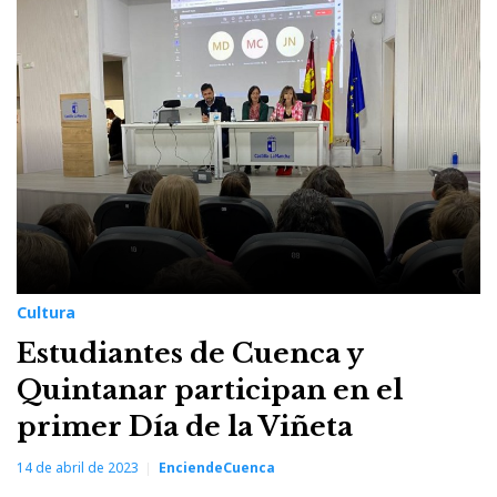
14
de
abril
de
2023
Cultura
Estudiantes de Cuenca y
Quintanar participan en el
primer Día de la Viñeta
14 de abril de 2023
EnciendeCuenca