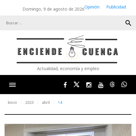
Skip
Opinión
Publicidad
Domingo, 9 de agosto de 2026
to
content
search
Actualidad, economía y empleo
Facebook
Twitter
Instagram
Youtube
Threads
Wha
Inicio
2023
abril
14
Día: