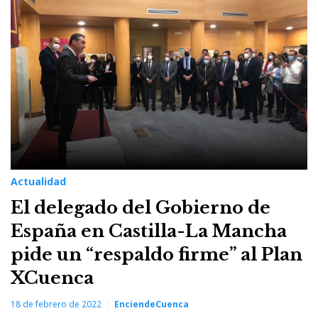
18
de
febrero
de
2022
Actualidad
El delegado del Gobierno de
España en Castilla-La Mancha
pide un “respaldo firme” al Plan
XCuenca
18 de febrero de 2022
EnciendeCuenca