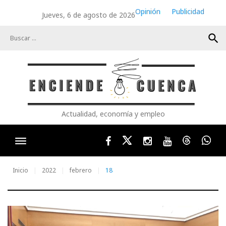
Skip
Opinión
Publicidad
Jueves, 6 de agosto de 2026
to
content
search
Actualidad, economía y empleo
Facebook
Twitter
Instagram
Youtube
Threads
Wha
Inicio
2022
febrero
18
Día: