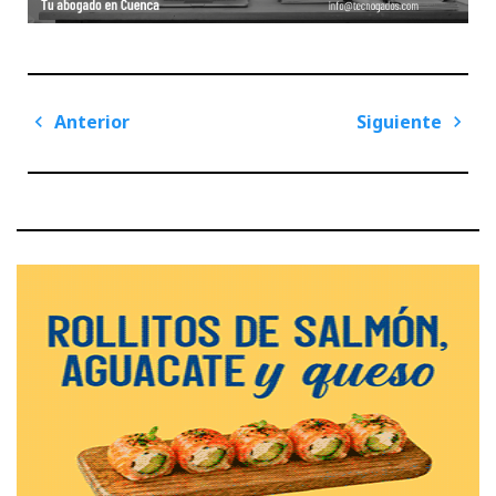
Navegación
Anterior
Siguiente
de
Previous
Next
entradas
Post
Post