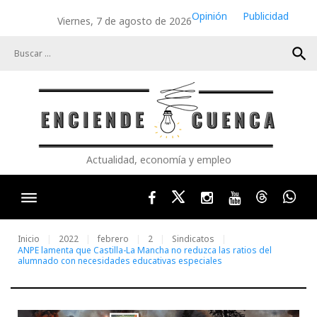
Skip
Opinión
Publicidad
Viernes, 7 de agosto de 2026
to
content
search
Actualidad, economía y empleo
Facebook
Twitter
Instagram
Youtube
Threads
Wha
Inicio
2022
febrero
2
Sindicatos
ANPE lamenta que Castilla-La Mancha no reduzca las ratios del
alumnado con necesidades educativas especiales