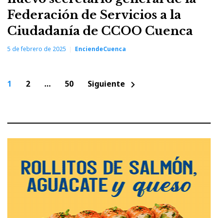
Federación de Servicios a la
Ciudadanía de CCOO Cuenca
5 de febrero de 2025
EnciendeCuenca
Paginación
1
2
…
50
Siguiente
chevron_right
de
entradas