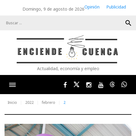
Skip
Opinión
Publicidad
Domingo, 9 de agosto de 2026
to
content
search
Actualidad, economía y empleo
Facebook
Twitter
Instagram
Youtube
Threads
Wha
Inicio
2022
febrero
2
Día: