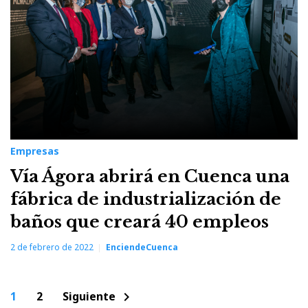
Empresas
Vía Ágora abrirá en Cuenca una
fábrica de industrialización de
baños que creará 40 empleos
2 de febrero de 2022
EnciendeCuenca
Paginación
1
2
Siguiente
chevron_right