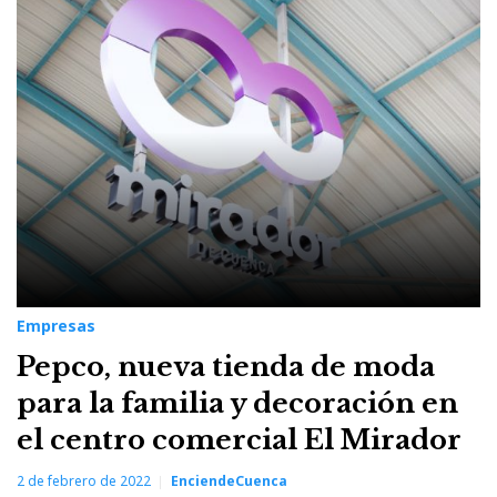
2
de
febrero
de
2022
Empresas
Pepco, nueva tienda de moda
para la familia y decoración en
el centro comercial El Mirador
2 de febrero de 2022
EnciendeCuenca