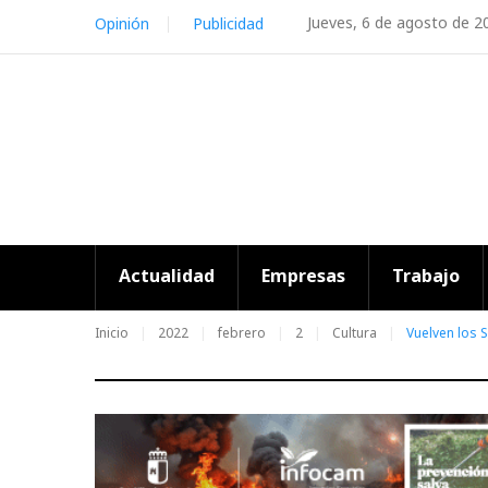
Skip
Jueves, 6 de agosto de 2
Opinión
Publicidad
to
content
Actualidad
Empresas
Trabajo
Inicio
2022
febrero
2
Cultura
Vuelven los 