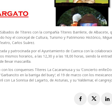
s Sábados de Títeres con la compañía Títeres Barrilete, de Albacete, 
iado hoy el concejal de Cultura, Turismo y Patrimonio Histórico, Migu
Teatro, Carlos Suárez.
ada y patrocinada por el Ayuntamiento de Cuenca con la colaboraci
s mismos horarios, a las 12,30 y a las 18,00 horas, siendo la entra
e llevar mascarilla.
ero con los conquenses Títeres La Cacaramusa y su ‘Concierto enReDo
‘Garbancito en la barriga del buey’; el 19 de marzo con los mexicanos
ril con La Sonrisa del Lagarto, de Asturias, y su ‘Valdemar, el cangrej
Facebook
Twitte
L