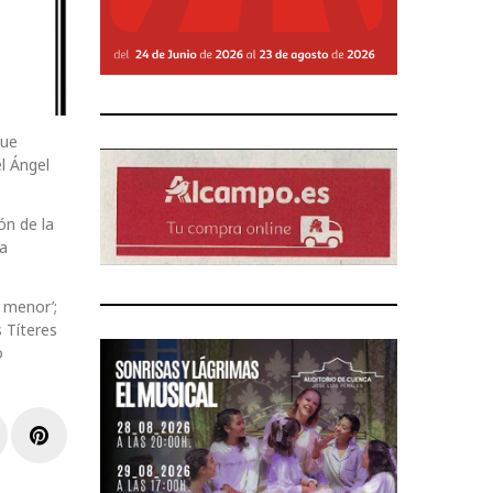
que
el Ángel
ón de la
da
 menor’;
 Títeres
o
r
inkedIn
Pinterest