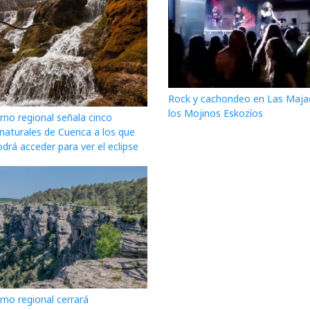
Rock y cachondeo en Las Maja
los Mojinos Eskozíos
rno regional señala cinco
 naturales de Cuenca a los que
drá acceder para ver el eclipse
rno regional cerrará