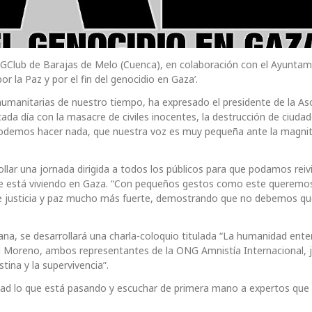
l GClub de Barajas de Melo (Cuenca), en colaboración con el Ayuntam
or la Paz y por el fin del genocidio en Gaza’.
humanitarias de nuestro tiempo, ha expresado el presidente de la As
da día con la masacre de civiles inocentes, la destrucción de ciudad
podemos hacer nada, que nuestra voz es muy pequeña ante la magnit
llar una jornada dirigida a todos los públicos para que podamos reivi
se está viviendo en Gaza. “Con pequeños gestos como este queremos
 de justicia y paz mucho más fuerte, demostrando que no debemos q
ñana, se desarrollará una charla-coloquio titulada “La humanidad ente
el Moreno, ambos representantes de la ONG Amnistía Internacional, j
stina y la supervivencia”.
dad lo que está pasando y escuchar de primera mano a expertos que