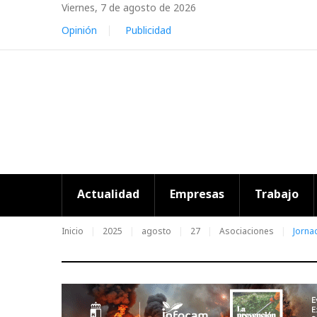
Skip
Viernes, 7 de agosto de 2026
to
Opinión
Publicidad
content
Actualidad
Empresas
Trabajo
Inicio
2025
agosto
27
Asociaciones
Jorna