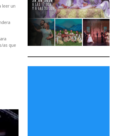
 leer un
andera
para
os/as que