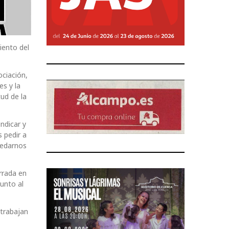
iento del
ociación,
es y la
ud de la
ndicar y
 pedir a
uedarnos
rrada en
unto al
 trabajan