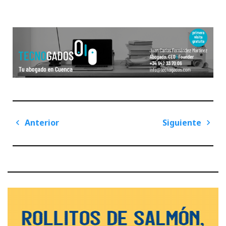
Navegación
Anterior
Siguiente
de
Previous
Next
entradas
Post
Post