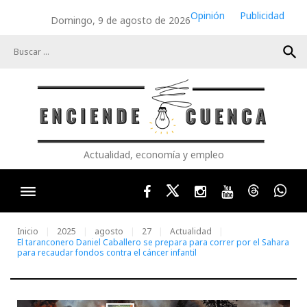
Skip
Opinión
Publicidad
Domingo, 9 de agosto de 2026
to
content
search
Actualidad, economía y empleo
Facebook
Twitter
Instagram
Youtube
Threads
Wha
Inicio
2025
agosto
27
Actualidad
El taranconero Daniel Caballero se prepara para correr por el Sahara
para recaudar fondos contra el cáncer infantil