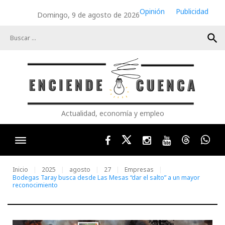
Skip
Opinión
Publicidad
Domingo, 9 de agosto de 2026
to
content
search
Actualidad, economía y empleo
Facebook
Twitter
Instagram
Youtube
Threads
Wha
Inicio
2025
agosto
27
Empresas
Bodegas Taray busca desde Las Mesas “dar el salto” a un mayor
reconocimiento