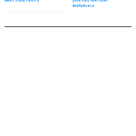
AAVV Zona Centro
José Luis Martínez
Mallebrera