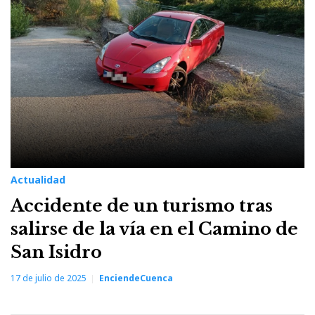
17
de
julio
de
2025
Actualidad
Accidente de un turismo tras
salirse de la vía en el Camino de
San Isidro
17 de julio de 2025
EnciendeCuenca