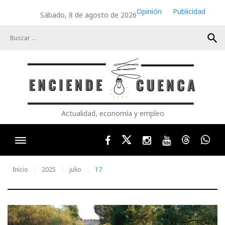
Skip
Opinión
Publicidad
Sábado, 8 de agosto de 2026
to
content
search
Actualidad, economía y empleo
Facebook
Twitter
Instagram
Youtube
Threads
Wha
Inicio
2025
julio
17
Día: