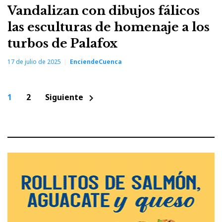
Vandalizan con dibujos fálicos
las esculturas de homenaje a los
turbos de Palafox
17 de julio de 2025
EnciendeCuenca
Paginación
1
2
Siguiente
chevron_right
de
entradas