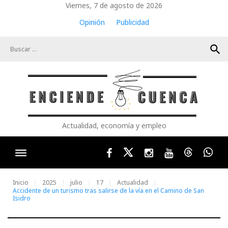
Skip
Viernes, 7 de agosto de 2026
to
Opinión
Publicidad
content
search
Actualidad, economía y empleo
Facebook
Twitter
Instagram
Youtube
Threads
Wha
Inicio
2025
julio
17
Actualidad
Accidente de un turismo tras salirse de la vía en el Camino de San
Isidro