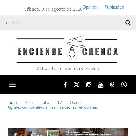
Skip
Opinión
Publicidad
Sábado, 8 de agosto de 2026
to
content
search
Actualidad, economía y empleo
Facebook
Twitter
Instagram
Youtube
Threads
Wha
Inicio
2025
julio
17
Opinión
Agravio comparativo en las inversiones ferroviarias