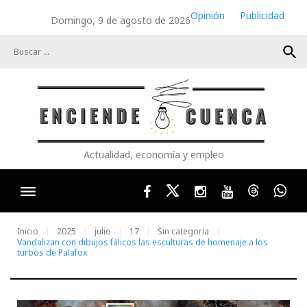
Skip
Opinión
Publicidad
Domingo, 9 de agosto de 2026
to
content
search
Actualidad, economía y empleo
Facebook
Twitter
Instagram
Youtube
Threads
Wha
Inicio
2025
julio
17
Sin categoría
Vandalizan con dibujos fálicos las esculturas de homenaje a los
turbos de Palafox