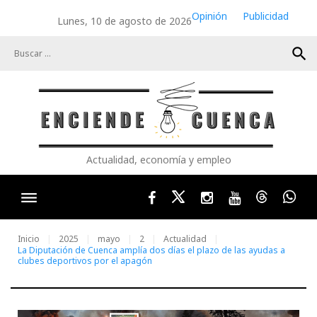
Skip
Opinión
Publicidad
Lunes, 10 de agosto de 2026
to
content
search
Actualidad, economía y empleo
Facebook
Twitter
Instagram
Youtube
Threads
Wha
Inicio
2025
mayo
2
Actualidad
La Diputación de Cuenca amplía dos días el plazo de las ayudas a
clubes deportivos por el apagón