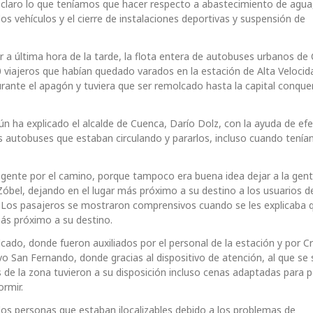
s claro lo que teníamos que hacer respecto a abastecimiento de agua
los vehículos y el cierre de instalaciones deportivas y suspensión de
a última hora de la tarde, la flota entera de autobuses urbanos de
50 viajeros que habían quedado varados en la estación de Alta Velocid
rante el apagón y tuviera que ser remolcado hasta la capital conque
ún ha explicado el alcalde de Cuenca, Darío Dolz, con la ayuda de efe
los autobuses que estaban circulando y pararlos, incluso cuando tenía
 gente por el camino, porque tampoco era buena idea dejar a la gent
Zóbel, dejando en el lugar más próximo a su destino a los usuarios d
e. Los pasajeros se mostraron comprensivos cuando se les explicaba 
 más próximo a su destino.
cado, donde fueron auxiliados por el personal de la estación y por Cr
vo San Fernando, donde gracias al dispositivo de atención, al que s
 de la zona tuvieron a su disposición incluso cenas adaptadas para 
rmir.
os personas que estaban ilocalizables debido a los problemas de