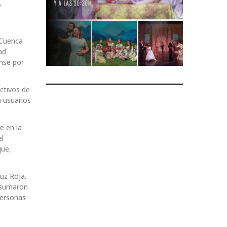
,
 Cuenca
ad
nse por
ctivos de
n usuarios
e en la
el
que,
uz Roja.
e sumaron
personas