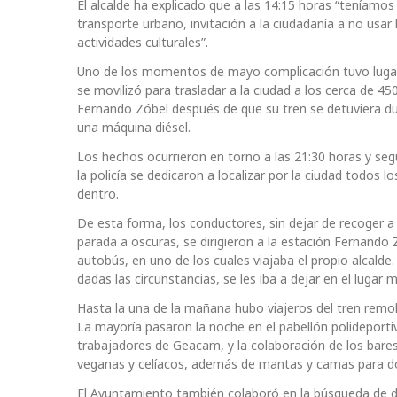
El alcalde ha explicado que a las 14:15 horas “teníamo
transporte urbano, invitación a la ciudadanía a no usar 
actividades culturales”.
Uno de los momentos de mayo complicación tuvo lugar 
se movilizó para trasladar a la ciudad a los cerca de 4
Fernando Zóbel después de que su tren se detuviera du
una máquina diésel.
Los hechos ocurrieron en torno a las 21:30 horas y seg
la policía se dedicaron a localizar por la ciudad todos 
dentro.
De esta forma, los conductores, sin dejar de recoger a
parada a oscuras, se dirigieron a la estación Fernando 
autobús, en uno de los cuales viajaba el propio alcald
dadas las circunstancias, se les iba a dejar en el lugar
Hasta la una de la mañana hubo viajeros del tren remol
La mayoría pasaron la noche en el pabellón polideporti
trabajadores de Geacam, y la colaboración de los bares
veganas y celíacos, además de mantas y camas para do
El Ayuntamiento también colaboró en la búsqueda de d