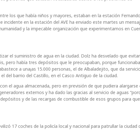
ntre los que había niños y mayores, estaban en la estación Fernand
e incidente en la estación del AVE ha enviado este martes un mensaj
a humanidad y la impecable organización que experimentamos en Cue
tizar el suministro de agua en la ciudad. Dolz ha desvelado que evita
isis, pero había tres depósitos que le preocupaban, porque funcionab
abastece a una¡as 15.000 personas, el de Albaladejito, que da servicio
 el del barrio del Castillo, en el Casco Antiguo de la ciudad.
con el agua almacenada, pero en previsión de que pudiera alargarse 
generadores externos y ha dado las gracias al servicio de aguas “po
 depósitos y de las recargas de combustible de esos grupos para que
izó 17 coches de la policía local y nacional para patrullar la ciudad