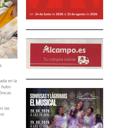
s
ada en la
e hubo
ónicas.
es las
por