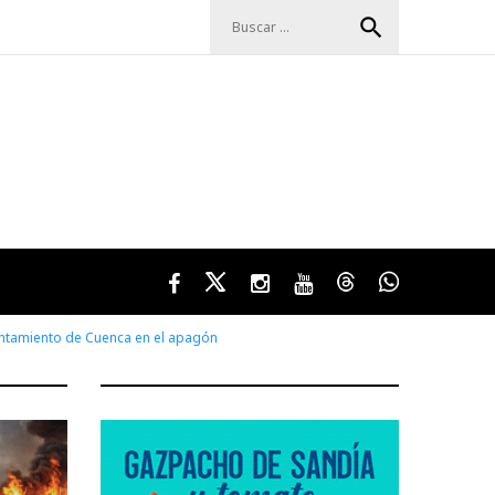
Buscar:
search
Facebook
Twitter
Instagram
Youtube
Threads
WhatsApp
untamiento de Cuenca en el apagón