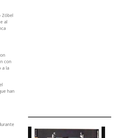
o Zóbel
e al
nca
ron
an con
 a la
el
rque han
 durante