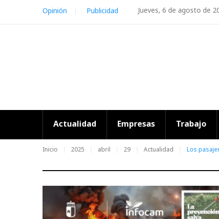
Skip
Jueves, 6 de agosto de 2
Opinión
Publicidad
to
content
Actualidad
Empresas
Trabajo
Inicio
2025
abril
29
Actualidad
Los pasajer