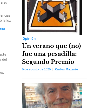
 a su
dencias
 la luz.
ana
Opinión
Un verano que (no)
fue una pesadilla:
este
e del
Segundo Premio
6 de agosto de 2026
Carlos Mazarío
yo.