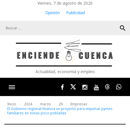
Skip
Viernes, 7 de agosto de 2026
to
Opinión
Publicidad
content
search
Actualidad, economía y empleo
Facebook
Twitter
Instagram
Youtube
Threads
Wha
Inicio
2024
marzo
29
Empresas
El Gobierno regional financia un proyecto para impulsar pymes
familiares en zonas poco pobladas