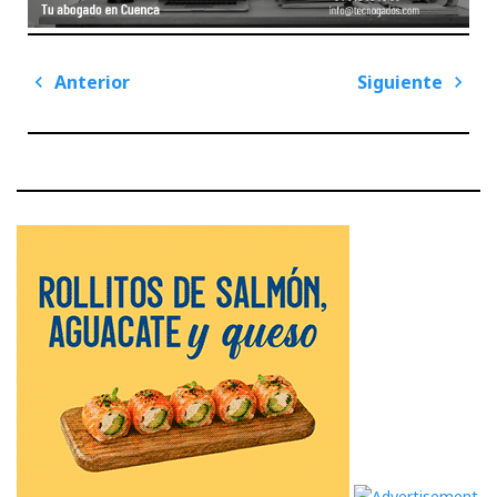
Navegación
Anterior
Siguiente
de
Previous
Next
entradas
Post
Post