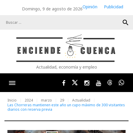
Skip
Opinión
Publicidad
Domingo, 9 de agosto de 2026
to
content
search
Actualidad, economía y empleo
Facebook
Twitter
Instagram
Youtube
Threads
Wha
Inicio
2024
marzo
29
Actualidad
Las Chorreras mantienen este año un cupo máximo de 300 visitantes
diarios con reserva previa