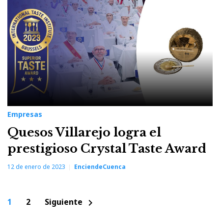
Empresas
Quesos Villarejo logra el
prestigioso Crystal Taste Award
12 de enero de 2023
EnciendeCuenca
Paginación
1
2
Siguiente
chevron_right
de