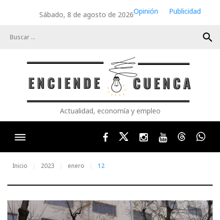
Skip
Opinión
Publicidad
Sábado, 8 de agosto de 2026
to
content
search
Actualidad, economía y empleo
Facebook
Twitter
Instagram
Youtube
Threads
Wha
Inicio
2023
enero
12
Día: