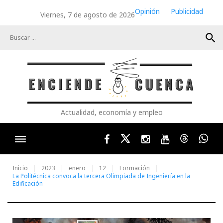
Skip
Opinión
Publicidad
Viernes, 7 de agosto de 2026
to
content
search
Actualidad, economía y empleo
Facebook
Twitter
Instagram
Youtube
Threads
Wha
Inicio
2023
enero
12
Formación
La Politécnica convoca la tercera Olimpiada de Ingeniería en la
Edificación