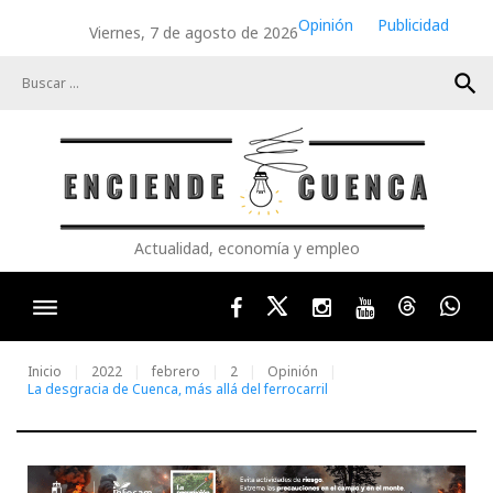
Skip
Opinión
Publicidad
Viernes, 7 de agosto de 2026
to
content
search
Actualidad, economía y empleo
Facebook
Twitter
Instagram
Youtube
Threads
Wha
Inicio
2022
febrero
2
Opinión
La desgracia de Cuenca, más allá del ferrocarril