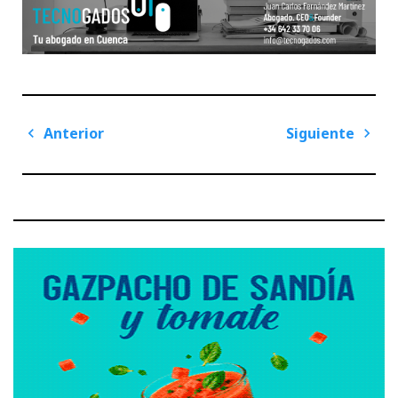
Navegación
Anterior
Siguiente
de
Previous
Next
entradas
Post
Post