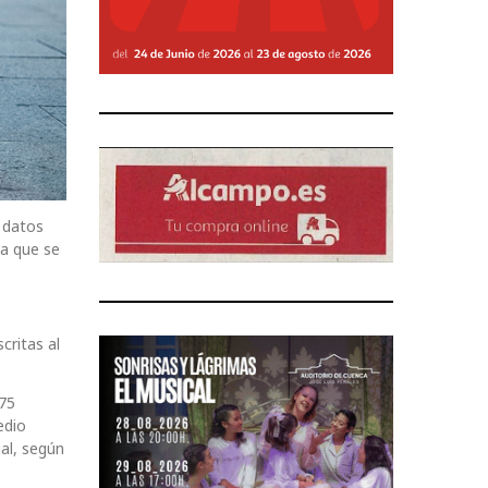
 datos
la que se
critas al
375
edio
ial, según