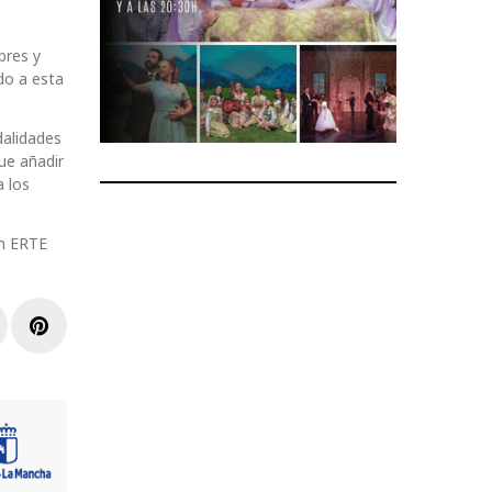
bres y
do a esta
dalidades
ue añadir
a los
en ERTE
r
inkedIn
Pinterest