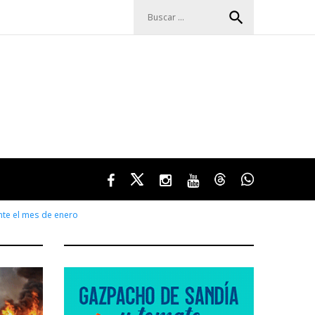
Buscar:
search
Facebook
Twitter
Instagram
Youtube
Threads
WhatsApp
nte el mes de enero