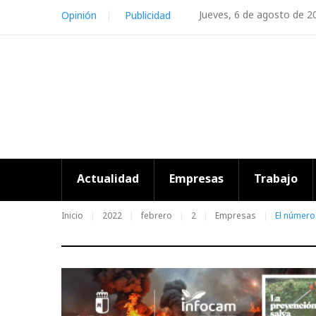
Skip
Jueves, 6 de agosto de 2
Opinión
Publicidad
to
content
Actualidad
Empresas
Trabajo
Inicio
2022
febrero
2
Empresas
El número