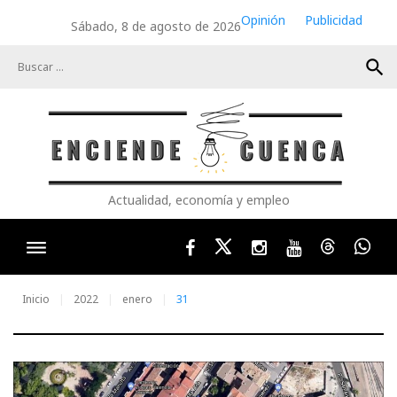
Skip
Opinión
Publicidad
Sábado, 8 de agosto de 2026
to
content
search
Actualidad, economía y empleo
Facebook
Twitter
Instagram
Youtube
Threads
Wha
Inicio
2022
enero
31
Día: