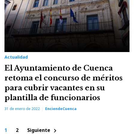
Actualidad
El Ayuntamiento de Cuenca
retoma el concurso de méritos
para cubrir vacantes en su
plantilla de funcionarios
31 de enero de 2022
EnciendeCuenca
Paginación
1
2
Siguiente
chevron_right