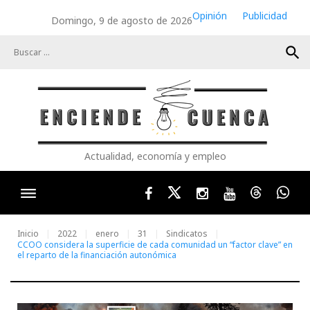
Skip
Opinión
Publicidad
Domingo, 9 de agosto de 2026
to
content
search
Actualidad, economía y empleo
Facebook
Twitter
Instagram
Youtube
Threads
Wha
Inicio
2022
enero
31
Sindicatos
CCOO considera la superficie de cada comunidad un “factor clave” en
el reparto de la financiación autonómica