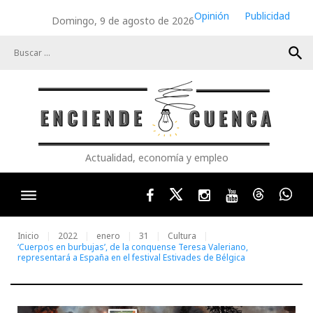
Skip
Opinión
Publicidad
Domingo, 9 de agosto de 2026
to
content
search
Actualidad, economía y empleo
Facebook
Twitter
Instagram
Youtube
Threads
Wha
Inicio
2022
enero
31
Cultura
‘Cuerpos en burbujas’, de la conquense Teresa Valeriano,
representará a España en el festival Estivades de Bélgica