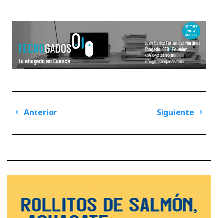
Navegación
Anterior
Siguiente
de
Previous
Next
entradas
Post
Post