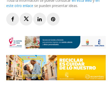
Toda la información se puede consultar
en esta web
y
en
este otro enlace
se pueden presentar ideas.
Facebook
Twitter
LinkedIn
Pinterest