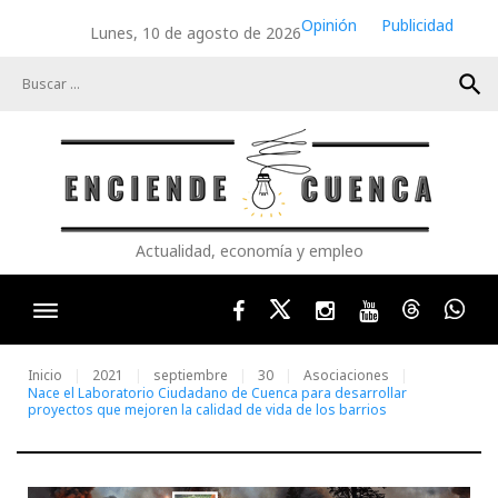
Skip
Opinión
Publicidad
Lunes, 10 de agosto de 2026
to
content
search
Actualidad, economía y empleo
Facebook
Twitter
Instagram
Youtube
Threads
Wha
Inicio
2021
septiembre
30
Asociaciones
Nace el Laboratorio Ciudadano de Cuenca para desarrollar
proyectos que mejoren la calidad de vida de los barrios