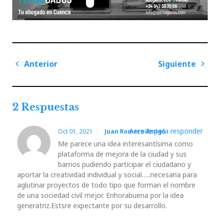
Navegación
Anterior
Siguiente
de
Previous
Next
entradas
Post
Post
2 Respuestas
Accede para responder
Oct 01, 2021
Juan Romero Amigó
Me parece una idea interesantísima como
plataforma de mejora de la ciudad y sus
barrios pudiendo participar el ciudadano y
aportar la creatividad individual y social…..necesaria para
aglutinar proyectos de todo tipo que forman el nombre
de una sociedad civil mejor. Enhorabuena por la idea
generatriz.Estsre expectante por su desarrollo.