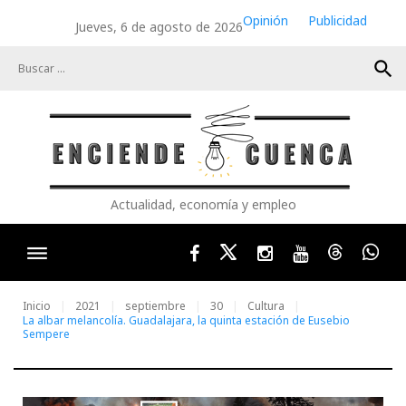
Skip
Opinión
Publicidad
Jueves, 6 de agosto de 2026
to
content
search
Actualidad, economía y empleo
Facebook
Twitter
Instagram
Youtube
Threads
Wha
Inicio
2021
septiembre
30
Cultura
La albar melancolía. Guadalajara, la quinta estación de Eusebio
Sempere