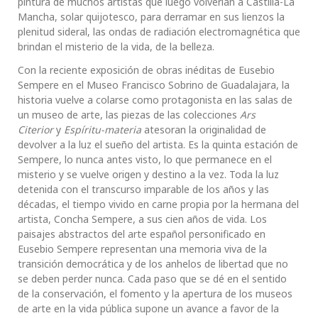
pintura de muchos artistas que luego volverían a Castilla-La
Mancha, solar quijotesco, para derramar en sus lienzos la
plenitud sideral, las ondas de radiación electromagnética que
brindan el misterio de la vida, de la belleza.
Con la reciente exposición de obras inéditas de Eusebio
Sempere en el Museo Francisco Sobrino de Guadalajara, la
historia vuelve a colarse como protagonista en las salas de
un museo de arte, las piezas de las colecciones
Ars
Citerior
y
Espíritu-materia
atesoran la originalidad de
devolver a la luz el sueño del artista. Es la quinta estación de
Sempere, lo nunca antes visto, lo que permanece en el
misterio y se vuelve origen y destino a la vez. Toda la luz
detenida con el transcurso imparable de los años y las
décadas, el tiempo vivido en carne propia por la hermana del
artista, Concha Sempere, a sus cien años de vida. Los
paisajes abstractos del arte español personificado en
Eusebio Sempere representan una memoria viva de la
transición democrática y de los anhelos de libertad que no
se deben perder nunca. Cada paso que se dé en el sentido
de la conservación, el fomento y la apertura de los museos
de arte en la vida pública supone un avance a favor de la