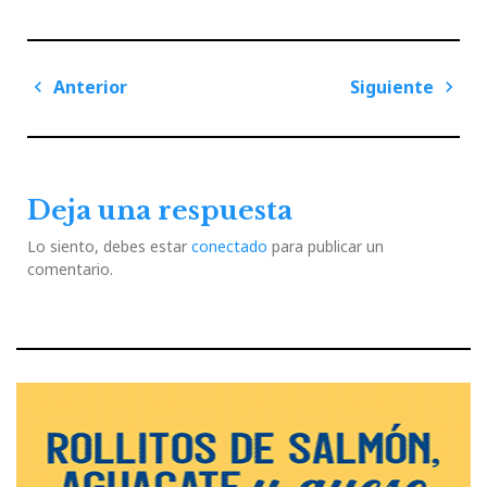
Navegación
Anterior
Siguiente
de
Previous
Next
entradas
Post
Post
Deja una respuesta
Lo siento, debes estar
conectado
para publicar un
comentario.