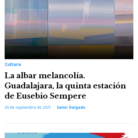
30
de
septiembre
de
2021
Cultura
La albar melancolía.
Guadalajara, la quinta estación
de Eusebio Sempere
30 de septiembre de 2021
Samir Delgado