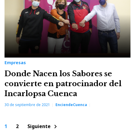
Empresas
Donde Nacen los Sabores se
convierte en patrocinador del
Incarlopsa Cuenca
30 de septiembre de 2021
EnciendeCuenca
Paginación
1
2
Siguiente
chevron_right
de