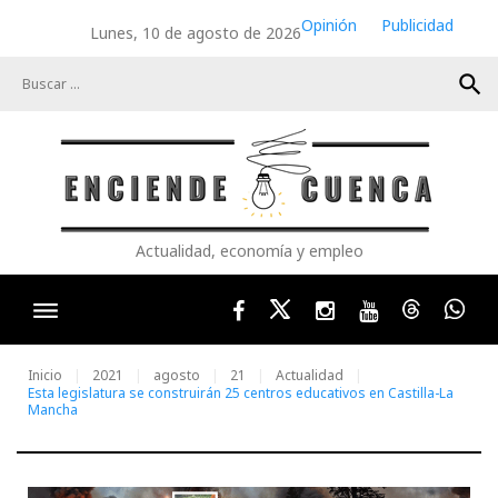
Skip
Opinión
Publicidad
Lunes, 10 de agosto de 2026
to
content
search
Actualidad, economía y empleo
Facebook
Twitter
Instagram
Youtube
Threads
Wha
Inicio
2021
agosto
21
Actualidad
Esta legislatura se construirán 25 centros educativos en Castilla-La
Mancha