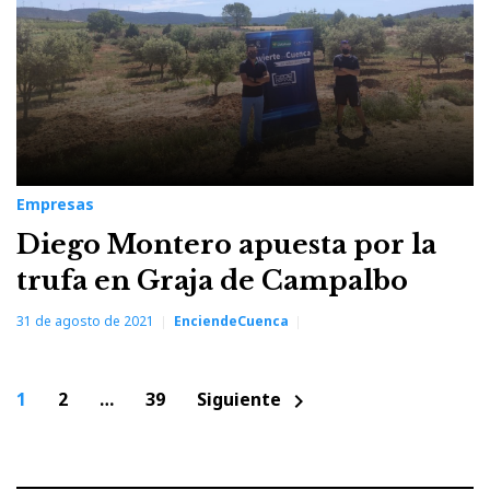
Empresas
Diego Montero apuesta por la
trufa en Graja de Campalbo
31 de agosto de 2021
EnciendeCuenca
Paginación
1
2
…
39
Siguiente
chevron_right
de
entradas