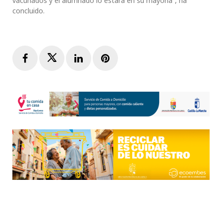
vacunados y el alumnado lo estará en su mayoría”, ha
concluido.
Facebook
Twitter
LinkedIn
Pinterest