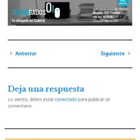
Navegación
Anterior
Siguiente
de
Previous
Next
entradas
Post
Post
Deja una respuesta
Lo siento, debes estar
conectado
para publicar un
comentario.