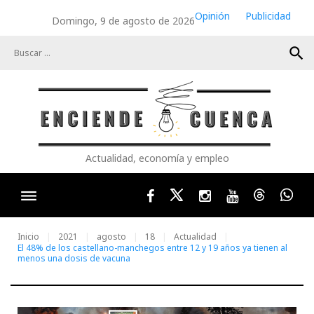
Skip
Opinión
Publicidad
Domingo, 9 de agosto de 2026
to
content
search
Actualidad, economía y empleo
Facebook
Twitter
Instagram
Youtube
Threads
Wha
Inicio
2021
agosto
18
Actualidad
El 48% de los castellano-manchegos entre 12 y 19 años ya tienen al
menos una dosis de vacuna