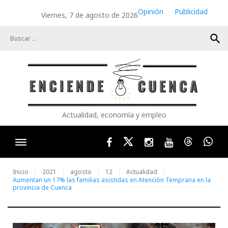
Skip
Opinión
Publicidad
Viernes, 7 de agosto de 2026
to
content
search
Actualidad, economía y empleo
Facebook
Twitter
Instagram
Youtube
Threads
Wha
Inicio
2021
agosto
12
Actualidad
Aumentan un 17% las familias asistidas en Atención Temprana en la
provincia de Cuenca