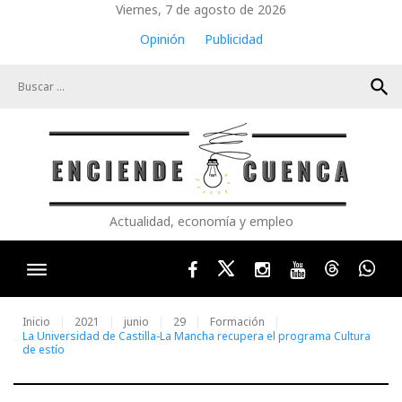
Skip
Viernes, 7 de agosto de 2026
to
Opinión
Publicidad
content
search
Actualidad, economía y empleo
Facebook
Twitter
Instagram
Youtube
Threads
Wha
Inicio
2021
junio
29
Formación
La Universidad de Castilla-La Mancha recupera el programa Cultura
de estío