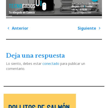
Navegación
Anterior
Siguiente
de
Previous
Next
entradas
Post
Post
Deja una respuesta
Lo siento, debes estar
conectado
para publicar un
comentario.