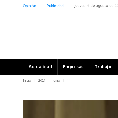
Skip
Jueves, 6 de agosto de 2
Opinión
Publicidad
to
content
Actualidad
Empresas
Trabajo
Inicio
2021
junio
11
Día: