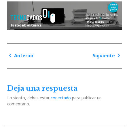
Navegación
Anterior
Siguiente
de
Previous
Next
entradas
Post
Post
Deja una respuesta
Lo siento, debes estar
conectado
para publicar un
comentario.