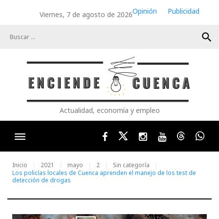
Skip
Opinión
Publicidad
Viernes, 7 de agosto de 2026
to
content
search
Actualidad, economía y empleo
Facebook
Twitter
Instagram
Youtube
Threads
Wha
Inicio
2021
mayo
2
Sin categoría
Los policías locales de Cuenca aprenden el manejo de los test de
detección de drogas