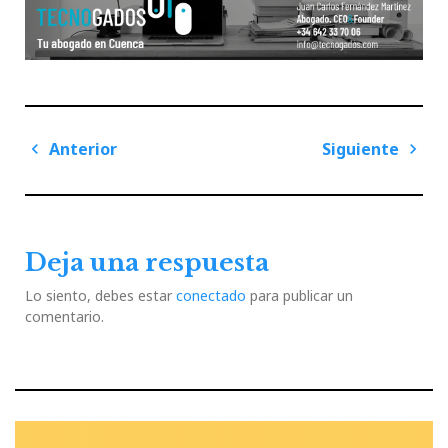
Navegación
Anterior
Siguiente
de
Previous
Next
entradas
Post
Post
Deja una respuesta
Lo siento, debes estar
conectado
para publicar un
comentario.