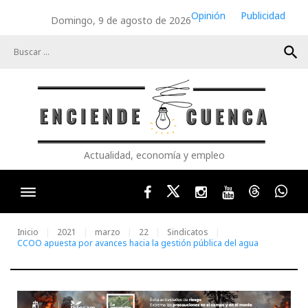
Skip
Opinión
Publicidad
Domingo, 9 de agosto de 2026
to
content
search
Actualidad, economía y empleo
Facebook
Twitter
Instagram
Youtube
Threads
Wha
Inicio
2021
marzo
22
Sindicatos
CCOO apuesta por avances hacia la gestión pública del agua