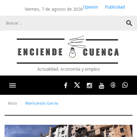
Skip
Opinión
Publicidad
Viernes, 7 de agosto de 2026
to
content
search
Actualidad, economía y empleo
Facebook
Twitter
Instagram
Youtube
Threads
Wha
Inicio
María Jesús García
Autor: