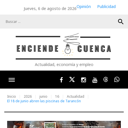
Skip
Opinión
Publicidad
Jueves, 6 de agosto de 2026
to
content
search
Actualidad, economía y empleo
Facebook
Twitter
Instagram
Youtube
Threads
Wha
Inicio
2026
junio
16
Actualidad
El 18 de junio abren las piscinas de Tarancón