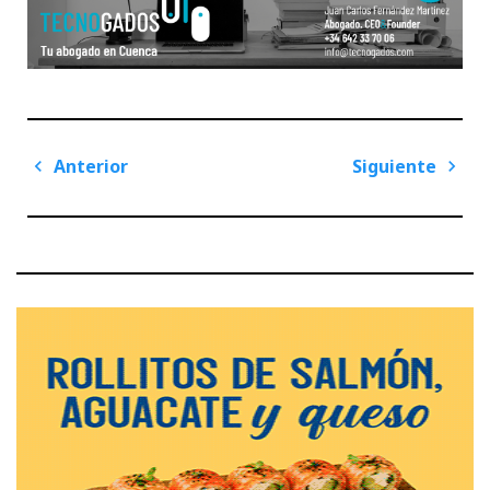
Navegación
Anterior
Siguiente
de
Previous
Next
entradas
Post
Post