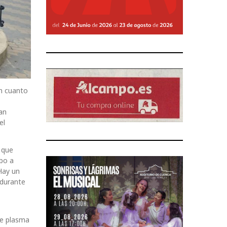
en cuanto
an
el
 que
abo a
Hay un
 durante
se plasma