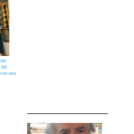
arán
 del
 con una