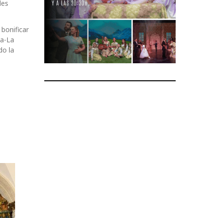
des
bonificar
la-La
do la