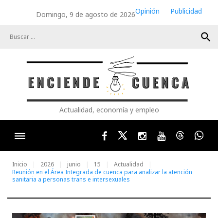
Skip
Opinión
Publicidad
Domingo, 9 de agosto de 2026
to
content
search
Actualidad, economía y empleo
Facebook
Twitter
Instagram
Youtube
Threads
Wha
Inicio
2026
junio
15
Actualidad
Reunión en el Área Integrada de cuenca para analizar la atención
sanitaria a personas trans e intersexuales