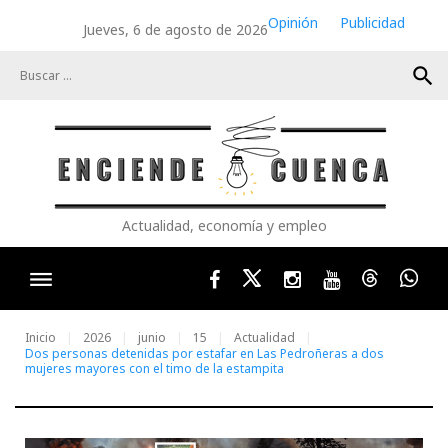
Skip
Opinión
Publicidad
Jueves, 6 de agosto de 2026
to
content
search
Actualidad, economía y empleo
Facebook
Twitter
Instagram
Youtube
Threads
Wha
Inicio
2026
junio
15
Actualidad
Dos personas detenidas por estafar en Las Pedroñeras a dos
mujeres mayores con el timo de la estampita