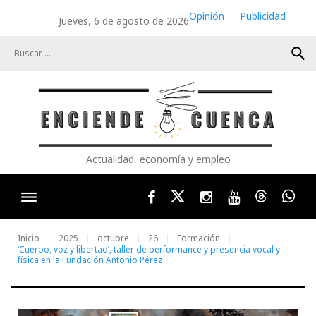
Skip
Opinión
Publicidad
Jueves, 6 de agosto de 2026
to
content
search
Actualidad, economía y empleo
Facebook
Twitter
Instagram
Youtube
Threads
Wha
Inicio
2025
octubre
26
Formación
‘Cuerpo, voz y libertad’, taller de performance y presencia vocal y
física en la Fundación Antonio Pérez