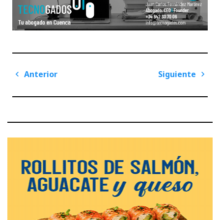
Navegación
Anterior
Siguiente
de
Previous
Next
entradas
Post
Post