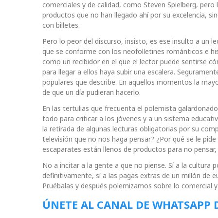
comerciales y de calidad, como Steven Spielberg, pero l
productos que no han llegado ahí por su excelencia, si
con billetes.
Pero lo peor del discurso, insisto, es ese insulto a un l
que se conforme con los neofolletines románticos e hist
como un recibidor en el que el lector puede sentirse c
para llegar a ellos haya subir una escalera. Segurament
populares que describe. En aquellos momentos la mayoría
de que un día pudieran hacerlo.
En las tertulias que frecuenta el polemista galardonado
todo para criticar a los jóvenes y a un sistema educati
la retirada de algunas lecturas obligatorias por su com
televisión que no nos haga pensar? ¿Por qué se le pide
escaparates están llenos de productos para no pensar, lo
No a incitar a la gente a que no piense. Sí a la cultura 
definitivamente, sí a las pagas extras de un millón de
Pruébalas y después polemizamos sobre lo comercial y l
ÚNETE AL CANAL DE WHATSAPP 