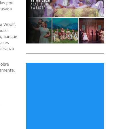
das por
grasada
ia Woolf,
pular
sa, aunque
clases
speranza
sobre
samente,
.