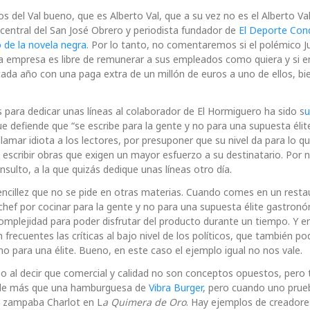
s del Val bueno, que es Alberto Val, que a su vez no es el Alberto Va
 central del San José Obrero y periodista fundador de
El Deporte Con
 de la novela negra
. Por lo tanto, no comentaremos si el polémico J
ada empresa es libre de remunerar a sus empleados como quiera y si e
da año con una paga extra de un millón de euros a uno de ellos, bi
para dedicar unas líneas al colaborador de El Hormiguero ha sido s
u
e defiende que “se escribe para la gente y no para una supuesta élit
amar idiota a los lectores, por presuponer que su nivel da para lo que
scribir obras que exigen un mayor esfuerzo a su destinatario. Por n
nsulto, a la que quizás dedique unas líneas otro día.
a sencillez que no se pide en otras materias. Cuando comes en un resta
 al chef por cocinar para la gente y no para una supuesta élite gastron
mplejidad para poder disfrutar del producto durante un tiempo. Y en
 frecuentes las críticas al bajo nivel de los políticos, que también po
no para una élite. Bueno, en este caso el ejemplo igual no nos vale.
urso al decir que comercial y calidad no son conceptos opuestos, per
nde más que una hamburguesa de
Vibra Burger
, pero cuando uno prue
se zampaba Charlot en L
a Quimera de Oro
. Hay ejemplos de creadore