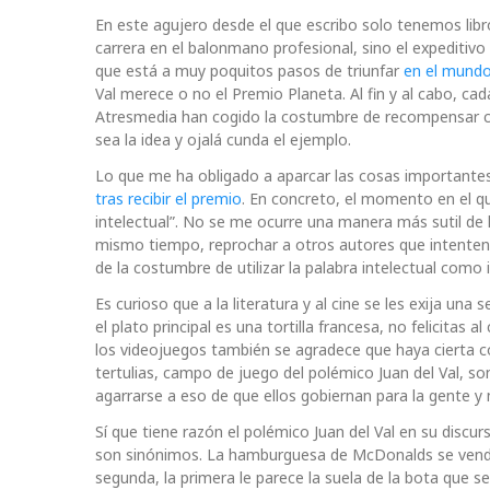
En este agujero desde el que escribo solo tenemos libro
carrera en el balonmano profesional, sino el expeditivo
que está a muy poquitos pasos de triunfar
en el mundo
Val merece o no el Premio Planeta. Al fin y al cabo, c
Atresmedia han cogido la costumbre de recompensar ca
sea la idea y ojalá cunda el ejemplo.
Lo que me ha obligado a aparcar las cosas importantes 
tras recibir el premio
. En concreto, el momento en el qu
intelectual”. No se me ocurre una manera más sutil de ll
mismo tiempo, reprochar a otros autores que intenten e
de la costumbre de utilizar la palabra intelectual como i
Es curioso que a la literatura y al cine se les exija un
el plato principal es una tortilla francesa, no felicitas
los videojuegos también se agradece que haya cierta co
tertulias, campo de juego del polémico Juan del Val, son
agarrarse a eso de que ellos gobiernan para la gente y 
Sí que tiene razón el polémico Juan del Val en su disc
son sinónimos. La hamburguesa de McDonalds se ve
segunda, la primera le parece la suela de la bota que 