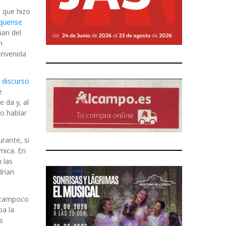
l que hizo
quense
uan del
n
envenida
 discurso
e
 da y, al
o hablar
urante, si
ómica. En
 las
drían
o tampoco
ba la
s