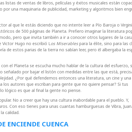
as listas de ventas de libros, películas y éxitos musicales están copa
no por una maquinaria de publicidad, marketing y algoritmos bien en
ector al que le estás diciendo que no intente leer a Pío Baroja o Virgin
óricos de 500 páginas de Planeta. Prefiero imaginar la literatura po
ómodo, pero que invita también a ir a conocer otros lugares de la ca
e Victor Hugo no escribió L
os Miserables
para la élite, sino para las 
 de estos parias de la tierra no sabían leer, pero él albergaba la e
 con el Planeta se escucha mucho hablar de la cultura del esfuerzo, 
vo señalado por bajar el listón con medidas entre las que está, preci
plejidad. ¿Por qué defendemos entonces una literatura, un cine y una
 a los autores que escriban para gente que no quiere pensar? Si tus
 lógico es que al final la gente no piense.
popular. No a creer que hay una cultura inabordable para el pueblo. Y,
 euros. Con eso tienes para unas cuantas hamburguesas de Vibra, Juan
a calidad.
DE ENCIENDE CUENCA