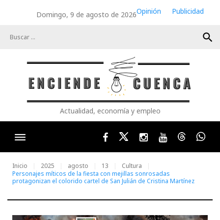
Skip
Opinión
Publicidad
Domingo, 9 de agosto de 2026
to
content
search
Actualidad, economía y empleo
Facebook
Twitter
Instagram
Youtube
Threads
Wha
Inicio
2025
agosto
13
Cultura
Personajes míticos de la fiesta con mejillas sonrosadas
protagonizan el colorido cartel de San Julián de Cristina Martínez