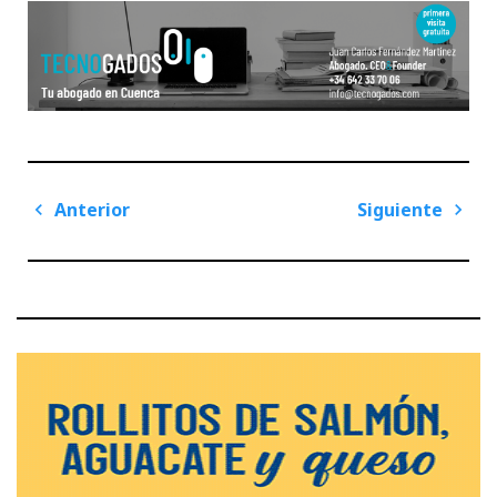
Navegación
Anterior
Siguiente
de
Previous
Next
entradas
Post
Post