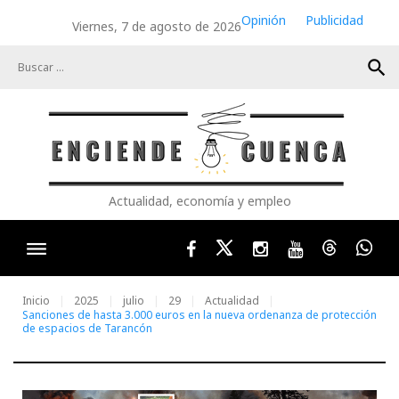
Skip
Opinión
Publicidad
Viernes, 7 de agosto de 2026
to
content
search
Actualidad, economía y empleo
Facebook
Twitter
Instagram
Youtube
Threads
Wha
Inicio
2025
julio
29
Actualidad
Sanciones de hasta 3.000 euros en la nueva ordenanza de protección
de espacios de Tarancón