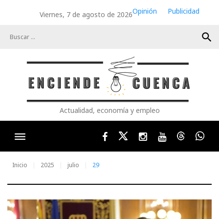
Skip
Opinión
Publicidad
Viernes, 7 de agosto de 2026
to
content
search
Actualidad, economía y empleo
Facebook
Twitter
Instagram
Youtube
Threads
Wha
Inicio
2025
julio
29
Día: