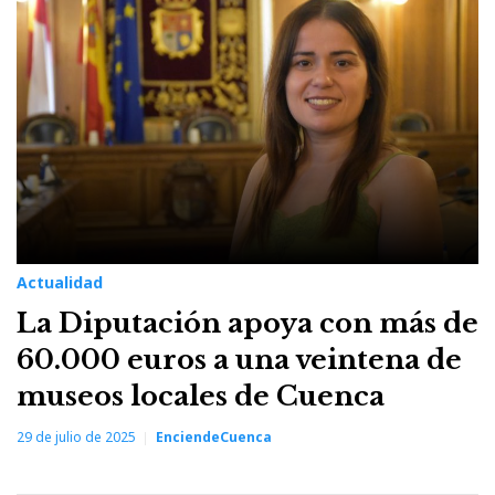
29
de
julio
de
2025
Actualidad
La Diputación apoya con más de
60.000 euros a una veintena de
museos locales de Cuenca
29 de julio de 2025
EnciendeCuenca