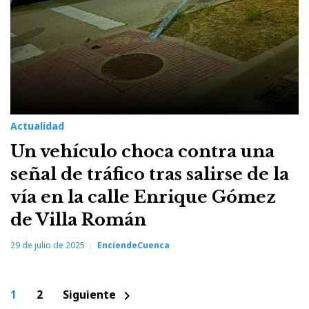
Actualidad
Un vehículo choca contra una
señal de tráfico tras salirse de la
vía en la calle Enrique Gómez
de Villa Román
29 de julio de 2025
EnciendeCuenca
Paginación
1
2
Siguiente
chevron_right
de