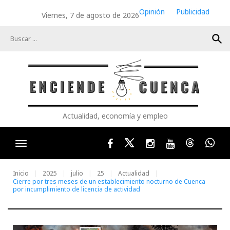
Skip
Opinión
Publicidad
Viernes, 7 de agosto de 2026
to
content
search
Actualidad, economía y empleo
Facebook
Twitter
Instagram
Youtube
Threads
Wha
Inicio
2025
julio
25
Actualidad
Cierre por tres meses de un establecimiento nocturno de Cuenca
por incumplimiento de licencia de actividad