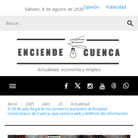
Skip
Opinión
Publicidad
Sábado, 8 de agosto de 2026
to
content
search
Actualidad, economía y empleo
Facebook
Twitter
Instagram
Youtube
Threads
Wha
Inicio
2025
julio
23
Actualidad
El 29 de julio llegarán los primeros pacientes al Hospital
Universitario de Cuenca, que estrena web y teléfono de información