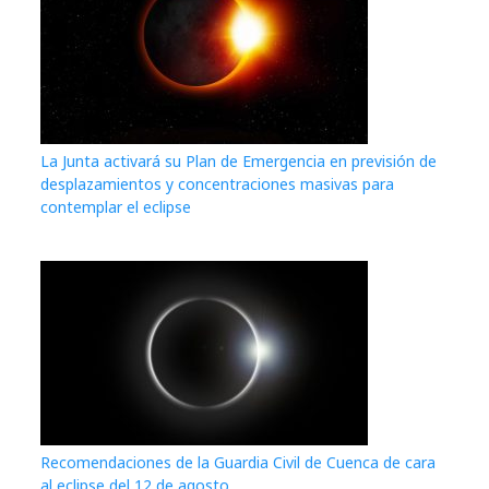
La Junta activará su Plan de Emergencia en previsión de
desplazamientos y concentraciones masivas para
contemplar el eclipse
Recomendaciones de la Guardia Civil de Cuenca de cara
al eclipse del 12 de agosto